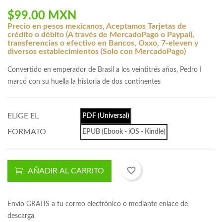
$99.00 MXN
Precio en pesos mexicanos, Aceptamos Tarjetas de
crédito o débito (A través de MercadoPago o Paypal),
transferencias o efectivo en Bancos, Oxxo, 7-eleven y
diversos establecimientos (Solo con MercadoPago)
Convertido en emperador de Brasil a los veintitrés años, Pedro I
marcó con su huella la historia de dos continentes
ELIGE EL
PDF (Universal)
FORMATO
EPUB (Ebook - iOS - Kindle)
favorite_border
AÑADIR AL CARRITO
Envío GRATIS a tu correo electrónico o mediante enlace de
descarga