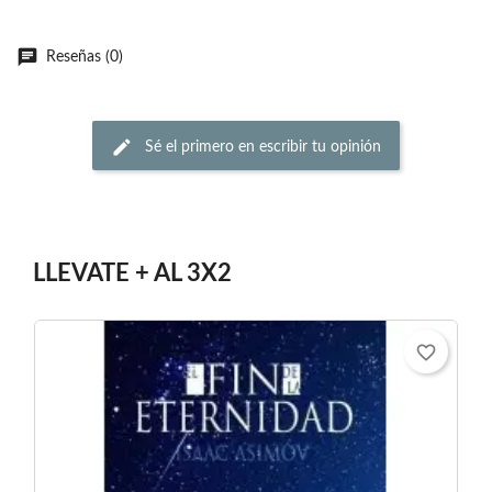
Reseñas (0)
Sé el primero en escribir tu opinión
LLEVATE + AL 3X2
favorite_border