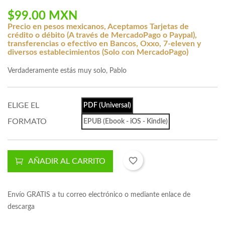
$99.00 MXN
Precio en pesos mexicanos, Aceptamos Tarjetas de
crédito o débito (A través de MercadoPago o Paypal),
transferencias o efectivo en Bancos, Oxxo, 7-eleven y
diversos establecimientos (Solo con MercadoPago)
Verdaderamente estás muy solo, Pablo
ELIGE EL
PDF (Universal)
FORMATO
EPUB (Ebook - iOS - Kindle)
favorite_border
AÑADIR AL CARRITO
Envío GRATIS a tu correo electrónico o mediante enlace de
descarga