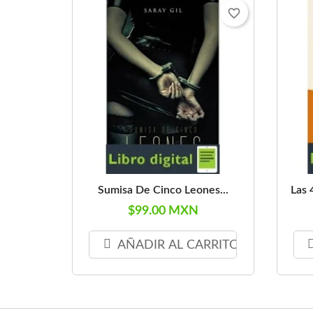
favorite_border
Sumisa De Cinco Leones...
Las 
$99.00 MXN
AÑADIR AL CARRITO