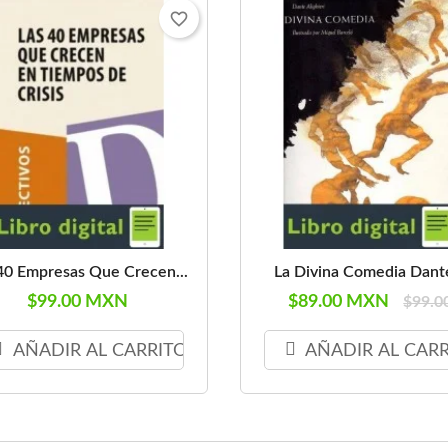
favorite_border
40 Empresas Que Crecen...
La Divina Comedia Dante
$99.00 MXN
$89.00 MXN
$99.0
AÑADIR AL CARRITO
AÑADIR AL CAR