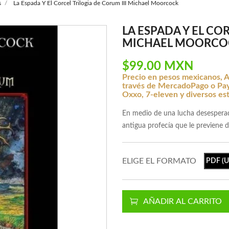
s
La Espada Y El Corcel Trilogia de Corum III Michael Moorcock
LA ESPADA Y EL CO
MICHAEL MOORCO
$99.00 MXN
Precio en pesos mexicanos, A
través de MercadoPago o Payp
Oxxo, 7-eleven y diversos es
En medio de una lucha desesperad
antigua profecía que le previene 
ELIGE EL FORMATO
PDF (Un
AÑADIR AL CARRITO