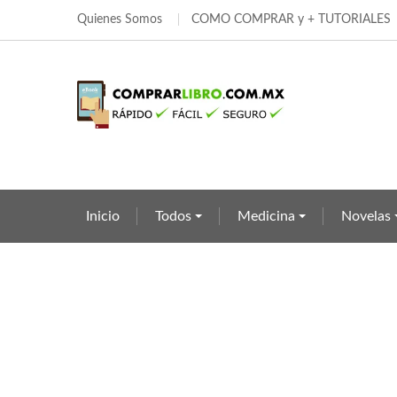
Quienes Somos
COMO COMPRAR y + TUTORIALES
Añ
Cr
In
add_circle_outline
Deb
Nom
Inicio
Todos
Medicina
Novelas