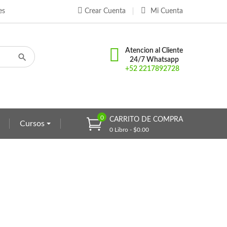
es
Crear Cuenta
Mi Cuenta
×
×
×
Atencion al Cliente
24/7 Whatsapp
+52 2217892728
n
s
0
CARRITO DE COMPRA
Cursos
0 Libro - $0.00