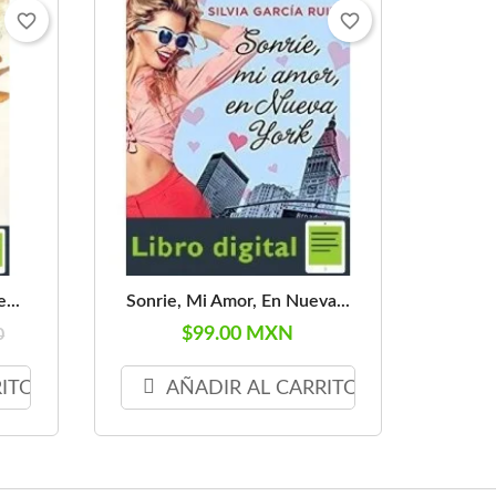
favorite_border
favorite_border
...
Sonrie, Mi Amor, En Nueva...
$99.00 MXN
0
RITO
AÑADIR AL CARRITO