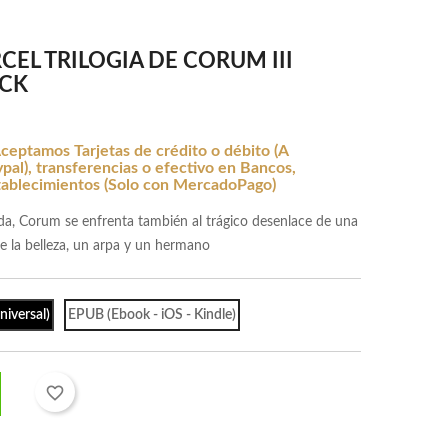
RCEL TRILOGIA DE CORUM III
CK
ceptamos Tarjetas de crédito o débito (A
al), transferencias o efectivo en Bancos,
tablecimientos (Solo con MercadoPago)
a, Corum se enfrenta también al trágico desenlace de una
de la belleza, un arpa y un hermano
iversal)
EPUB (Ebook - iOS - Kindle)
favorite_border