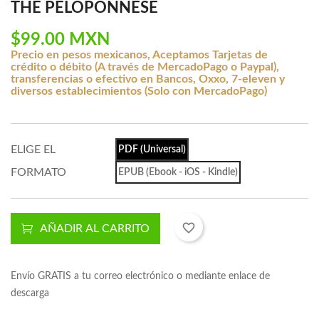
THE PELOPONNESE
$99.00 MXN
Precio en pesos mexicanos, Aceptamos Tarjetas de
crédito o débito (A través de MercadoPago o Paypal),
transferencias o efectivo en Bancos, Oxxo, 7-eleven y
diversos establecimientos (Solo con MercadoPago)
ELIGE EL
PDF (Universal)
FORMATO
EPUB (Ebook - iOS - Kindle)
favorite_border
AÑADIR AL CARRITO
Envío GRATIS a tu correo electrónico o mediante enlace de
descarga