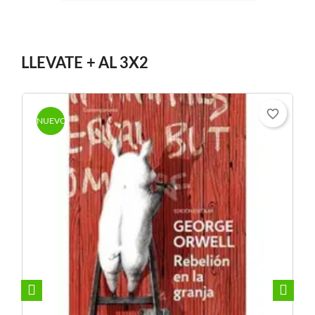
LLEVATE + AL 3X2
e_border
favorite_border
NUEVO