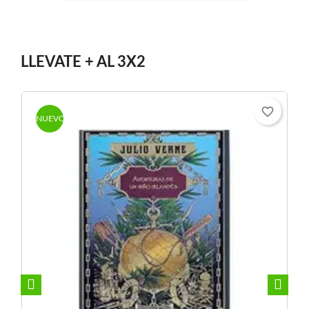
LLEVATE + AL 3X2
e_border
favorite_border
NUEVO