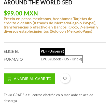
AROUND THE WORLD 5ED
$99.00 MXN
Precio en pesos mexicanos, Aceptamos Tarjetas de
crédito o débito (A través de MercadoPago o Paypal),
transferencias o efectivo en Bancos, Oxxo, 7-eleven y
diversos establecimientos (Solo con MercadoPago)
ELIGE EL
PDF (Universal)
FORMATO
EPUB (Ebook - iOS - Kindle)
favorite_border
AÑADIR AL CARRITO
Envío GRATIS a tu correo electrónico o mediante enlace de
descarga