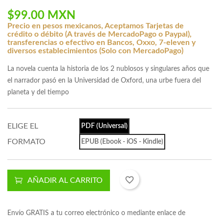
$99.00 MXN
Precio en pesos mexicanos, Aceptamos Tarjetas de
crédito o débito (A través de MercadoPago o Paypal),
transferencias o efectivo en Bancos, Oxxo, 7-eleven y
diversos establecimientos (Solo con MercadoPago)
La novela cuenta la historia de los 2 nublosos y singulares años que
el narrador pasó en la Universidad de Oxford, una urbe fuera del
planeta y del tiempo
ELIGE EL
PDF (Universal)
FORMATO
EPUB (Ebook - iOS - Kindle)
favorite_border
AÑADIR AL CARRITO
Envío GRATIS a tu correo electrónico o mediante enlace de