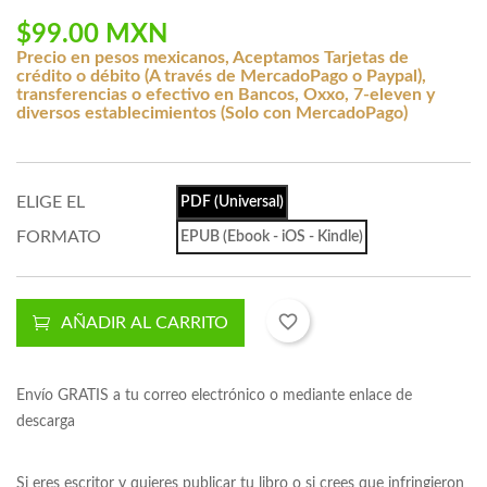
$99.00 MXN
Precio en pesos mexicanos, Aceptamos Tarjetas de
crédito o débito (A través de MercadoPago o Paypal),
transferencias o efectivo en Bancos, Oxxo, 7-eleven y
diversos establecimientos (Solo con MercadoPago)
ELIGE EL
PDF (Universal)
FORMATO
EPUB (Ebook - iOS - Kindle)
favorite_border
AÑADIR AL CARRITO
Envío GRATIS a tu correo electrónico o mediante enlace de
descarga
Si eres escritor y quieres publicar tu libro o si crees que infringieron