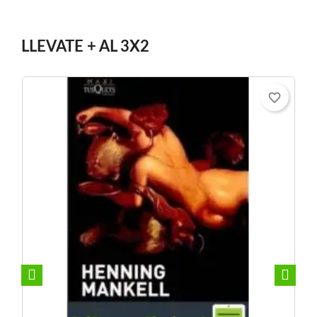
LLEVATE + AL 3X2
e_border
favorite_border