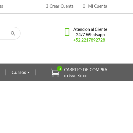
es
Crear Cuenta
Mi Cuenta
×
×
×
Atencion al Cliente
24/7 Whatsapp
+52 2217892728
n
s
0
CARRITO DE COMPRA
Cursos
0 Libro - $0.00