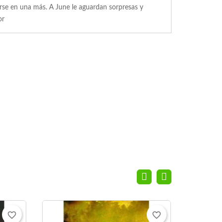
arse en una más. A June le aguardan sorpresas y
or
favorite_border
favorite_border