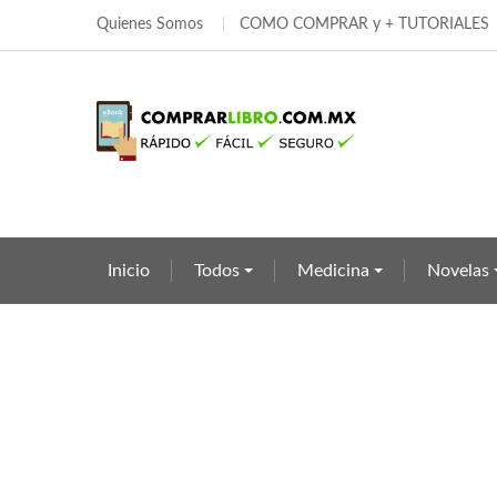
Quienes Somos
COMO COMPRAR y + TUTORIALES
Añ
Cr
In
add_circle_outline
Deb
Nom
Inicio
Todos
Medicina
Novelas