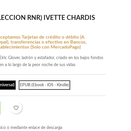
LECCION RNR) IVETTE CHARDIS
ceptamos Tarjetas de crédito o débito (A
al), transferencias o efectivo en Bancos,
tablecimientos (Solo con MercadoPago)
Elric Glover, ladrón y estafador, criado en los bajos fondos
n a lo largo de la peor noche de sus vidas
iversal)
EPUB (Ebook - iOS - Kindle)
favorite_border
nico o mediante enlace de descarga