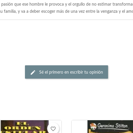
la pasión que ese hombre le provoca y el orgullo de no estimar transform
u familia, y va a deber escoger más de una vez entre la venganza y el am
Sé el primero en escribir tu opinión
favorite_border