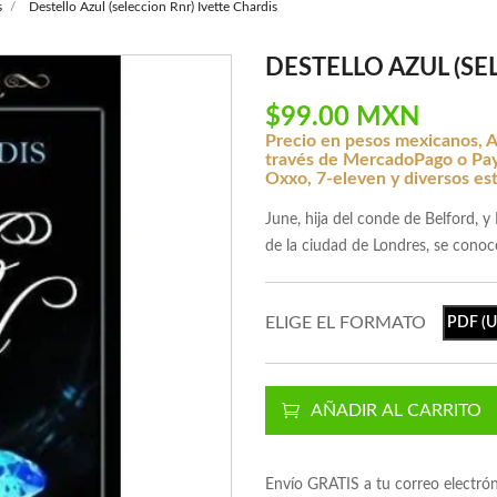
s
Destello Azul (seleccion Rnr) Ivette Chardis
DESTELLO AZUL (SE
$99.00 MXN
Precio en pesos mexicanos, A
través de MercadoPago o Payp
Oxxo, 7-eleven y diversos es
June, hija del conde de Belford, y 
de la ciudad de Londres, se conoce
ELIGE EL FORMATO
PDF (Un
AÑADIR AL CARRITO
Envío GRATIS a tu correo electró