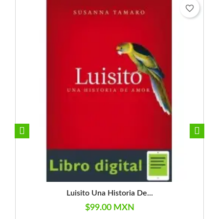
favorite_border
Luisito Una Historia De...
$99.00 MXN