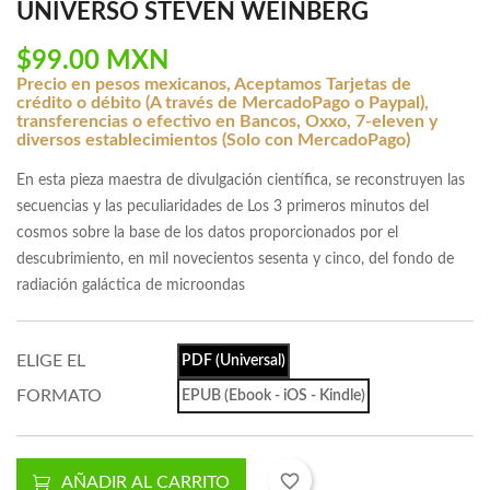
UNIVERSO STEVEN WEINBERG
$99.00 MXN
Precio en pesos mexicanos, Aceptamos Tarjetas de
crédito o débito (A través de MercadoPago o Paypal),
transferencias o efectivo en Bancos, Oxxo, 7-eleven y
diversos establecimientos (Solo con MercadoPago)
En esta pieza maestra de divulgación científica, se reconstruyen las
secuencias y las peculiaridades de Los 3 primeros minutos del
cosmos sobre la base de los datos proporcionados por el
descubrimiento, en mil novecientos sesenta y cinco, del fondo de
radiación galáctica de microondas
ELIGE EL
PDF (Universal)
FORMATO
EPUB (Ebook - iOS - Kindle)
favorite_border
AÑADIR AL CARRITO