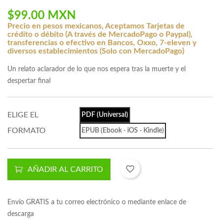
$99.00 MXN
Precio en pesos mexicanos, Aceptamos Tarjetas de
crédito o débito (A través de MercadoPago o Paypal),
transferencias o efectivo en Bancos, Oxxo, 7-eleven y
diversos establecimientos (Solo con MercadoPago)
Un relato aclarador de lo que nos espera tras la muerte y el
despertar final
ELIGE EL
PDF (Universal)
FORMATO
EPUB (Ebook - iOS - Kindle)
favorite_border
AÑADIR AL CARRITO
Envío GRATIS a tu correo electrónico o mediante enlace de
descarga