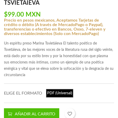
TSVIETAIEVA
$99.00 MXN
Precio en pesos mexicanos, Aceptamos Tarjetas de
crédito o débito (A través de MercadoPago o Paypal),
transferencias o efectivo en Bancos, Oxxo, 7-eleven y
diversos establecimientos (Solo con MercadoPago)
Un espíritu preso Marina Tsvietáieva El talento poético de
Tsvetáieva, de las mejores voces de la literatura rusa del siglo veinte,
está dado por su estilo brev y por la honestidad con que plasma
sus emociones más íntimas, como un ejemplo de una poética
enérgica y vital que se eleva sobre la sofocación y la desgracia de su
circunstancia
ELIGE EL FORMATO
PDF (Universal)
favorite_border
AÑADIR AL CARRITO